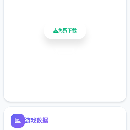
900K+
版本还配有手机端文件（有兴趣自行研究）。
活跃用户
！
免费下载
[新增]新增会员卡功能共享仓库.共享召唤兽仓
库.
安全下载
高速安装
[优化]同等级法宝只能携带一个，优化成可携
完全免费
带二个.
客服支持
[新增[新增灵饰自选礼包.装备自选礼包。
游戏数据