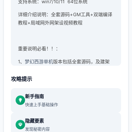
支持系统：win7/10/11 64位系统
详细介绍说明：全套源码+GM工具+双端编译
教程+局域网外网架设视频教程
重要说明必看！！：
1、
梦幻西游单机
版本包括全套源码，及建架
设设教程。虽说已经很完善，但不保证完美！
这点老手应该都知道，只要是网单就一定存在
攻略提示
BUG，不可避免
新手指南
2、本站录制了详细的局域网及外网架设教程
快速上手基础操作
（外网请根据视频教程自行研究，本站不参
与！）源码仅供个人学习使用，请勿商用！
隐藏要素
发现秘密内容