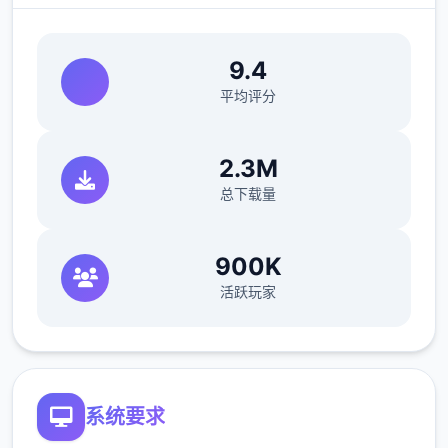
[新增]增加超级赐福系.召唤兽可通过携带技能
数量增加赐福进化。
9.4
平均评分
[新增]防官超级技能43个！依据防官属性
2.3M
总下载量
[新增]文韵墨香环任务，可在长安文韵使者处
领取.积分可兑换商品
900K
活跃玩家
系统要求