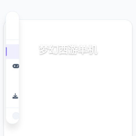
🛁 热门推荐
梦幻西游单机
下载,无限仙玉版
9.4
评分
2.3M
下载