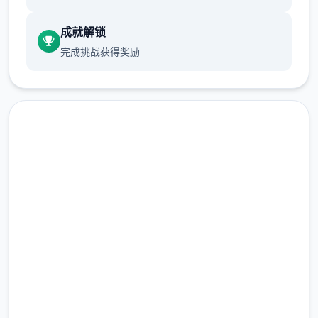
成就解锁
完成挑战获得奖励
快速下载 梦幻西游单机
详细介绍：梦江南版本，一直是很受欢迎的经
完整版游戏，免费体验
典版本，任务完善，玩法仿官。很多小伙伴一
直在找，今天终于有了全套源码，包括网关源
2.3M+
码和GM工具源码。
总下载量
4.9/5
用户评分