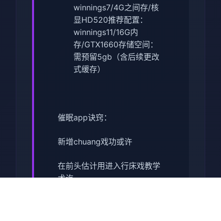
winnings7/4G之间存/核
显HD520
​推荐配置​
​：
winnings11/16G内
存/GTX1660
​存储空间​
​：
需预留5gb（含后续更改
式缓存）
催眠app诀窍：
新增chuang戏功或许
在前头估计用进入行床戏教学
术讫
体育仓库及保健室均可触展
chuang戏，但目前体育仓库尚