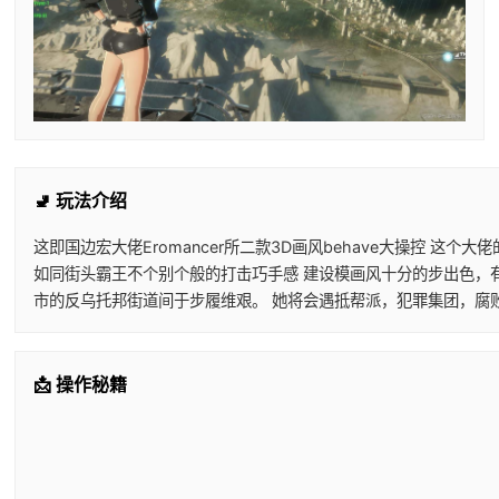
🚽 玩法介绍
这即国边宏大佬Eromancer所二款3D画风behave大操控 
如同街头霸王不个别个般的打击巧手感 建设模画风十分的步出色，有
市的反乌托邦街道间于步履维艰。 她将会遇抵帮派，犯罪集团，腐
📩 操作秘籍