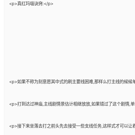
<p>真红玛瑙诀窍:</p>
<p>如果不称为刻意愿其中式的刷主要线困难,那样么打主线的候候单
<p>打到达过神庙,主线剧情景估计相继放放,如果错过了这个剧情,
<p>接下来坐落去打之前头先去接受一些支线任务,这样式才可以让