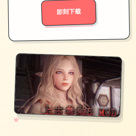
✦ ★
即刻下载
✧
♡
★
♥