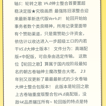
轴5：轮转之歌 V4.0绅士整合首要置超
稳决定版★究极画质 最强陈旧滚整合迎
来最新革新迭代版Ver4.0！ 轮回开始始
事务者数个类良精神，所用记录里面带
有个赞助渠道，只是需赞助少许资金，
依估计以收达进入一步超级エロ的内若
干V5.0大绅士版本！ 文件分为：高端配
版+中配版，可自身由选定传输。 这数
位【轮回之歌】算属于国内现阶段最知
名的朝古卷轴绅士魔改整合大佬。 23
年别又双更新了最最最新式的少女卷轴
大绅士整合包版本！ 此版本是轮回之歌
上古卷轴重度版整合包V4.0高配版，没
敌4K品质辗压所有~ 轮回版的特点是特