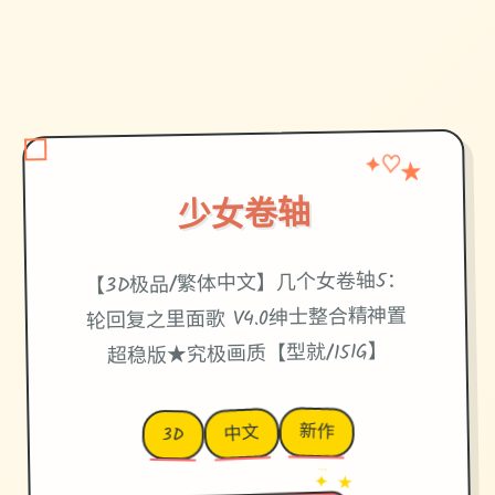
★
✦
♡
少女卷轴
【3D极品/繁体中文】几个女卷轴5：
轮回复之里面歌 V4.0绅士整合精神置
超稳版★究极画质【型就/151G】
新作
中文
3D
→