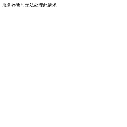
服务器暂时无法处理此请求